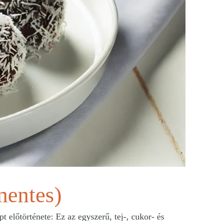
mentes)
 előtörténete: Ez az egyszerű, tej-, cukor- és