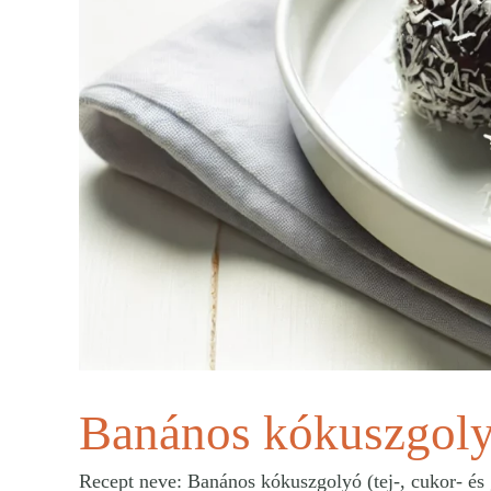
Banános kókuszgolyó
Recept neve: Banános kókuszgolyó (tej-, cukor- és g