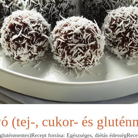
 (tej-, cukor- és glutén
luténmentes)Recept forrása: Egészséges, diétás édességRecept