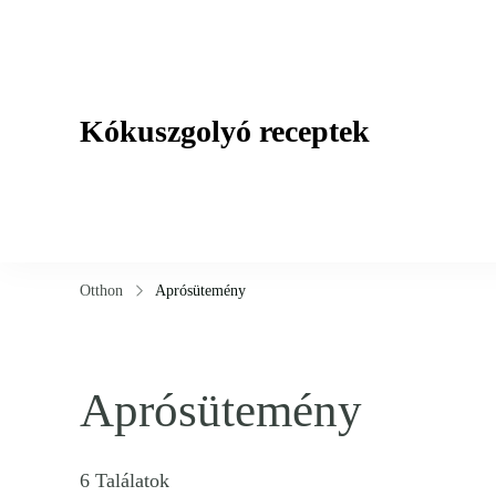
Kókuszgolyó receptek
Hagyományos és különleges "kókuszgolyó" recepte
Otthon
Aprósütemény
Aprósütemény
6 Találatok