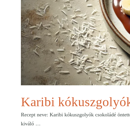
Karibi kókuszgolyók
Recept neve: Karibi kókuszgolyók csokoládé öntettel
kiváló …