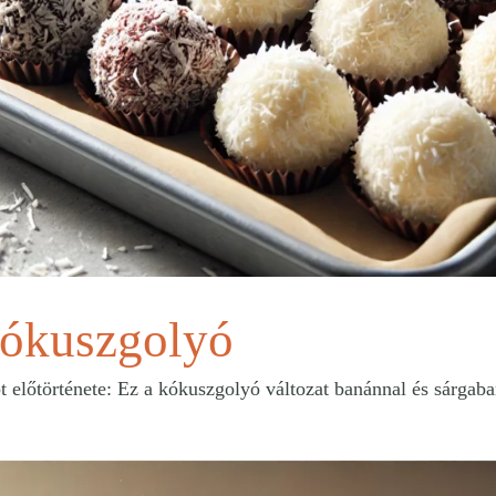
kókuszgolyó
előtörténete: Ez a kókuszgolyó változat banánnal és sárgaba