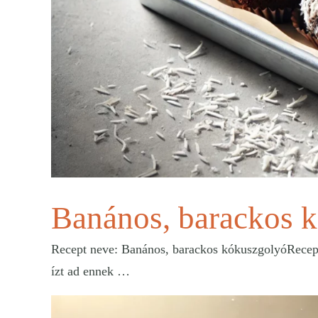
Banános, barackos 
Recept neve: Banános, barackos kókuszgolyóRecept 
ízt ad ennek …