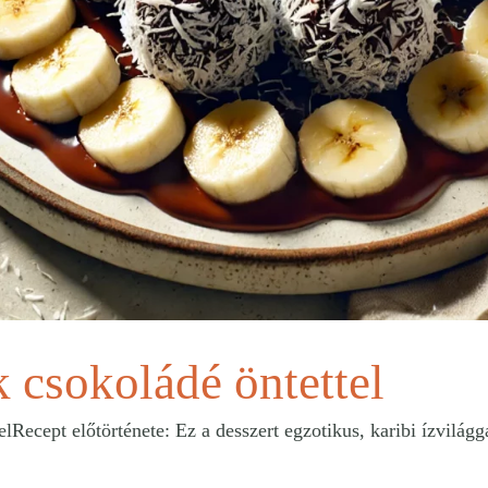
 csokoládé öntettel
Recept előtörténete: Ez a desszert egzotikus, karibi ízvilág